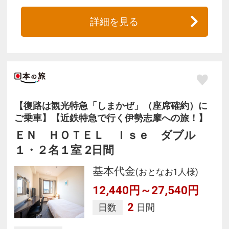
詳細を見る
【復路は観光特急「しまかぜ」（座席確約）に
ご乗車】【近鉄特急で行く伊勢志摩への旅！】
ＥＮ ＨＯＴＥＬ Ｉｓｅ ダブル
１・２名１室 2日間
基本代金
(おとなお1人様)
12,440円～27,540円
2
日数
日間