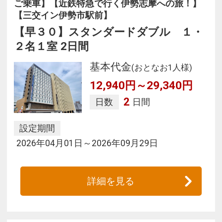
ご乗車】【近鉄特急で行く伊勢志摩への旅！】
【三交イン伊勢市駅前】
【早３０】スタンダードダブル １・
２名１室 2日間
基本代金
(おとなお1人様)
12,940円～29,340円
2
日数
日間
設定期間
2026年04月01日～2026年09月29日
詳細を見る