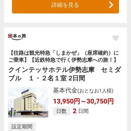
詳細を見る
【往路は観光特急「しまかぜ」（座席確約）に
ご乗車】【近鉄特急で行く伊勢志摩への旅！】
クインテッサホテル伊勢志摩 セミダ
ブル １・２名１室 2日間
基本代金
(おとなお1人様)
13,950円～30,750円
2
日数
日間
設定期間