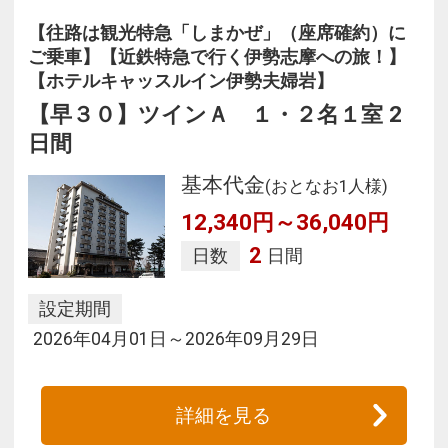
【往路は観光特急「しまかぜ」（座席確約）に
ご乗車】【近鉄特急で行く伊勢志摩への旅！】
【ホテルキャッスルイン伊勢夫婦岩】
【早３０】ツインＡ １・２名１室 2
日間
基本代金
(おとなお1人様)
12,340円～36,040円
2
日数
日間
設定期間
2026年04月01日～2026年09月29日
詳細を見る