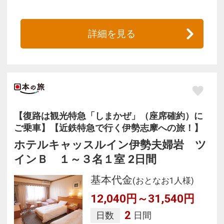
詳細を見る
【復路は観光特急「しまかぜ」（座席確約）に
ご乗車】【近鉄特急で行く伊勢志摩への旅！】
ホテルキャッスルイン伊勢夫婦岩 ツ
インＢ １～３名１室 2日間
基本代金
(おとなお1人様)
12,040円～31,540円
2
日数
日間