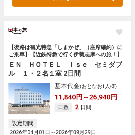
【復路は観光特急「しまかぜ」（座席確約）に
ご乗車】【近鉄特急で行く伊勢志摩への旅！】
ＥＮ ＨＯＴＥＬ Ｉｓｅ セミダブ
ル １・２名１室 2日間
基本代金
(おとなお1人様)
11,840円～26,940円
2
日数
日間
設定期間
2026年04月01日～2026年09月29日