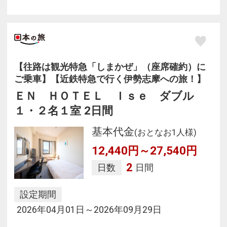
【往路は観光特急「しまかぜ」（座席確約）に
ご乗車】【近鉄特急で行く伊勢志摩への旅！】
ＥＮ ＨＯＴＥＬ Ｉｓｅ ダブル
１・２名１室 2日間
基本代金
(おとなお1人様)
12,440円～27,540円
2
日数
日間
設定期間
2026年04月01日～2026年09月29日