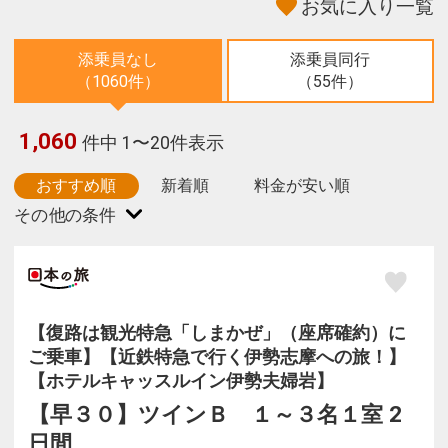
お気に入り一覧
添乗員なし
添乗員同行
（1060件）
（55件）
1,060
件中 1〜20件表示
おすすめ順
新着順
料金が安い順
【復路は観光特急「しまかぜ」（座席確約）に
ご乗車】【近鉄特急で行く伊勢志摩への旅！】
【ホテルキャッスルイン伊勢夫婦岩】
【早３０】ツインＢ １～３名１室 2
日間