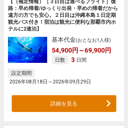
【（補足情報）［３日目は選べるフライト］復
路：早め帰着/ゆっくり出発・早めの帰着だから
遠方の方でも安心。２日目は沖縄本島１日定期
観光バス付き！宿泊は観光に便利な那覇市内ホ
テルに2連泊】
基本代金
(おとなお1人様)
54,900円～69,900円
3
日数
日間
設定期間
2026年08月18日～2026年09月29日
詳細を見る