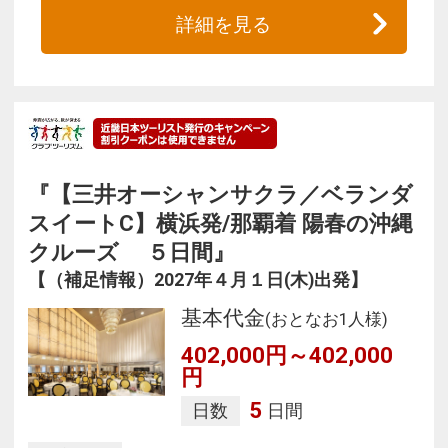
詳細を見る
『【三井オーシャンサクラ／ベランダ
スイートC】横浜発/那覇着 陽春の沖縄
クルーズ ５日間』
【（補足情報）2027年４月１日(木)出発】
基本代金
(おとなお1人様)
402,000円～402,000
円
5
日数
日間