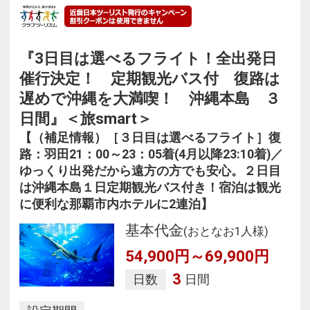
『3日目は選べるフライト！全出発日
催行決定！ 定期観光バス付 復路は
遅めで沖縄を大満喫！ 沖縄本島 ３
日間』＜旅smart＞
【（補足情報）［３日目は選べるフライト］復
路：羽田21：00～23：05着(4月以降23:10着)／
ゆっくり出発だから遠方の方でも安心。２日目
は沖縄本島１日定期観光バス付き！宿泊は観光
に便利な那覇市内ホテルに2連泊】
基本代金
(おとなお1人様)
54,900円～69,900円
3
日数
日間