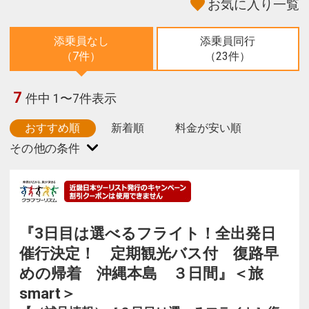
お気に入り一覧
添乗員なし
添乗員同行
（7件）
（23件）
7
件中 1〜7件表示
おすすめ順
新着順
料金が安い順
『3日目は選べるフライト！全出発日
催行決定！ 定期観光バス付 復路早
めの帰着 沖縄本島 ３日間』＜旅
smart＞