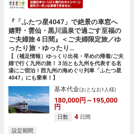
『「ふたつ星4047」で絶景の車窓へ
嬉野・雲仙・黒川温泉で過ごす至福の
ご夫婦旅４日間』＜ご夫婦限定旅／ゆ
ったり旅・ゆったり…
【（補足情報）ゆっくり出発・早めの帰着/ご夫
婦で行く九州の旅！３泊とも九州を代表する名
湯にご宿泊！西九州の海めぐり列車「ふたつ星
4047」にも乗車！】
基本代金
(おとなお1人様)
180,000円～195,000
円
4
日数
日間
設定期間