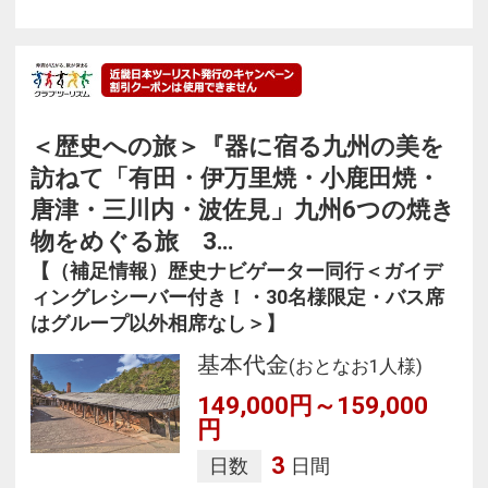
＜歴史への旅＞『器に宿る九州の美を
訪ねて「有田・伊万里焼・小鹿田焼・
唐津・三川内・波佐見」九州6つの焼き
物をめぐる旅 3…
【（補足情報）歴史ナビゲーター同行＜ガイデ
ィングレシーバー付き！・30名様限定・バス席
はグループ以外相席なし＞】
基本代金
(おとなお1人様)
149,000円～159,000
円
3
日数
日間