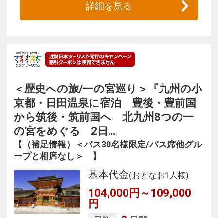
詳細を見る
＜歴史への旅/一の宮巡り＞『九州の小
京都・日田温泉に宿泊 豊後・豊前国
から筑後・筑前国へ 北九州8つの一
の宮をめぐる 2日…
【（補足情報）＜バス30名様限定/バス席他グル
ープと相席なし＞ 】
基本代金
(おとなお1人様)
104,000円～109,000
円