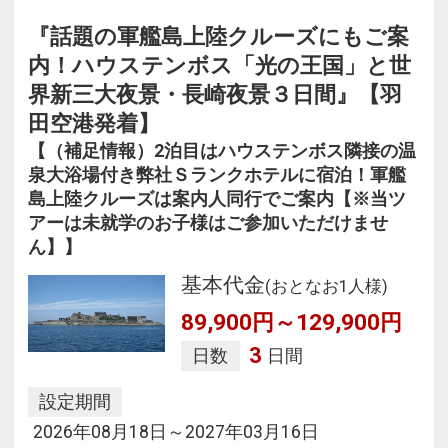
『話題の軍艦島上陸クルーズにもご案
内！ハウステンボス「光の王国」と世
界新三大夜景・長崎夜景３日間』【羽
田空港発着】
【（補足情報）2泊目はハウステンボス隣接の温
泉大浴場付き弊社Ｓランクホテルに宿泊！軍艦
島上陸クルーズは案内人同行でご案内【※当ツ
アーは未就学のお子様はご参加いただけませ
ん】】
基本代金
(おとなお1人様)
89,900円～129,900円
3
日数
日間
設定期間
2026年08月18日～2027年03月16日