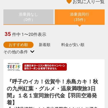
お気に入り一覧
添乗員なし
添乗員同行
（0件）
（35件）
35
件中 1〜20件表示
おすすめ順
新着順
料金が安い順
『呼子のイカ！佐賀牛！糸島カキ！秋
の九州紅葉・グルメ・温泉満喫旅3日
間』１名１室同旅行代金【羽田空港発
着】