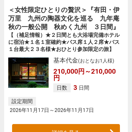
＜女性限定ひとりの贅沢＞『有田・伊
万里 九州の陶器文化を巡る 九年庵
秋の一般公開 秋めく九州 ３日間』
【（補足情報）★２日間とも大浴場完備ホテル
に宿泊★１名１室確約★バス席１人２席★バス
１台最大２３名様★おひとり参加限定の旅】
基本代金
(おとなお1人様)
210,000円～210,000
円
3
日数
日間
設定期間
2026年11月17日～2026年11月17日