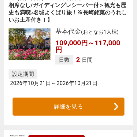
相席なし/ガイディングレシーバー付＞観光も歴
史も満喫♪名城よくばり旅！※長崎銘菓のうれし
いお土産付き！】
基本代金
(おとなお1人様)
109,000円～117,000
円
2
日数
日間
設定期間
2026年10月21日～2026年10月21日
詳細を見る