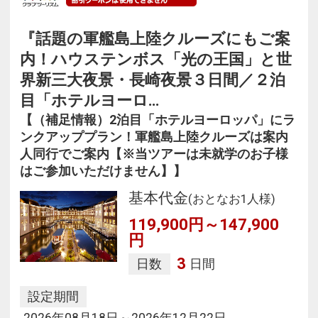
『話題の軍艦島上陸クルーズにもご案
内！ハウステンボス「光の王国」と世
界新三大夜景・長崎夜景３日間／２泊
目「ホテルヨーロ…
【（補足情報）2泊目「ホテルヨーロッパ」にラ
ンクアッププラン！軍艦島上陸クルーズは案内
人同行でご案内【※当ツアーは未就学のお子様
はご参加いただけません】】
基本代金
(おとなお1人様)
119,900円～147,900
円
3
日数
日間
設定期間
2026年08月18日～2026年12月22日