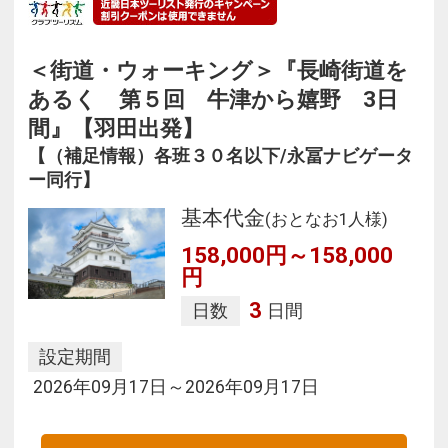
＜街道・ウォーキング＞『長崎街道を
あるく 第５回 牛津から嬉野 3日
間』【羽田出発】
【（補足情報）各班３０名以下/永冨ナビゲータ
ー同行】
基本代金
(おとなお1人様)
158,000円～158,000
円
3
日数
日間
設定期間
2026年09月17日～2026年09月17日