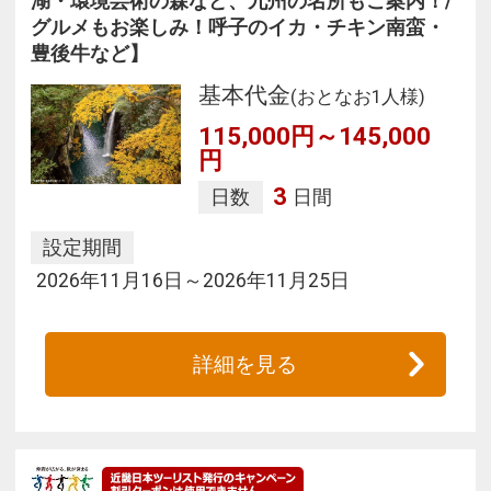
湖・環境芸術の森など、九州の名所もご案内！/
グルメもお楽しみ！呼子のイカ・チキン南蛮・
豊後牛など】
基本代金
(おとなお1人様)
115,000円～145,000
円
3
日数
日間
設定期間
2026年11月16日～2026年11月25日
詳細を見る