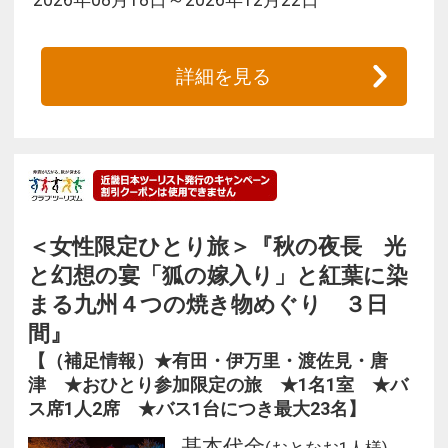
詳細を見る
＜女性限定ひとり旅＞『秋の夜長 光
と幻想の宴「狐の嫁入り」と紅葉に染
まる九州４つの焼き物めぐり ３日
間』
【（補足情報）★有田・伊万里・渡佐見・唐
津 ★おひとり参加限定の旅 ★1名1室 ★バ
ス席1人2席 ★バス1台につき最大23名】
基本代金