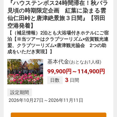
『ハウステンボス24時間滞在！秋バラ
見頃の時期限定企画 紅葉に染まる雲
仙仁田峠と唐津絶景旅３日間』【羽田
空港発着】
【（補足情報）2泊とも大浴場付きホテルにご宿
泊【※当ツアーはクラブツーリズム×佐賀観光連
盟、クラブツーリズム×唐津観光協会 2つの助
成をいただき実現】】
基本代金
(おとなお1人様)
99,900円～114,900円
3
日数
日間
設定期間
2026年10月27日～2026年11月11日