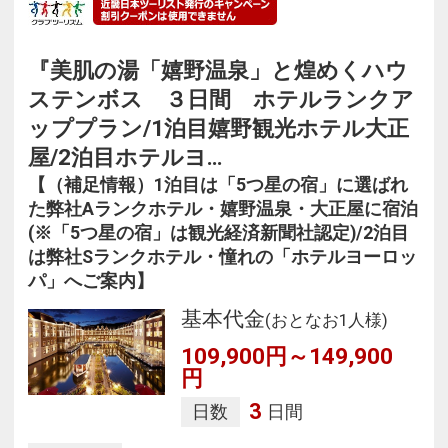
『美肌の湯「嬉野温泉」と煌めくハウ
ステンボス ３日間 ホテルランクア
ッププラン/1泊目嬉野観光ホテル大正
屋/2泊目ホテルヨ…
【（補足情報）1泊目は「5つ星の宿」に選ばれ
た弊社Aランクホテル・嬉野温泉・大正屋に宿泊
(※「5つ星の宿」は観光経済新聞社認定)/2泊目
は弊社Sランクホテル・憧れの「ホテルヨーロッ
パ」へご案内】
基本代金
(おとなお1人様)
109,900円～149,900
円
3
日数
日間