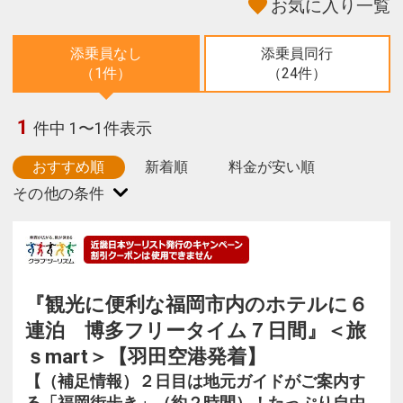
お気に入り一覧
添乗員なし
添乗員同行
（1件）
（24件）
1
件中 1〜1件表示
おすすめ順
新着順
料金が安い順
『観光に便利な福岡市内のホテルに６
連泊 博多フリータイム７日間』＜旅
ｓmart＞【羽田空港発着】
【（補足情報）２日目は地元ガイドがご案内す
る「福岡街歩き」（約２時間）！たっぷり自由