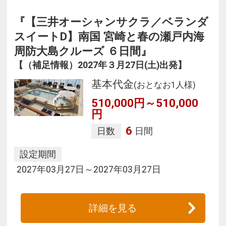
『【三井オーシャンサクラ／ベランダ
スイートD】南国 宮崎と春の瀬戸内海
周防大島クルーズ ６日間』
【（補足情報）2027年３月27日(土)出発】
基本代金
(おとなお1人様)
510,000円～510,000
円
6
日数
日間
設定期間
2027年03月27日～2027年03月27日
詳細を見る