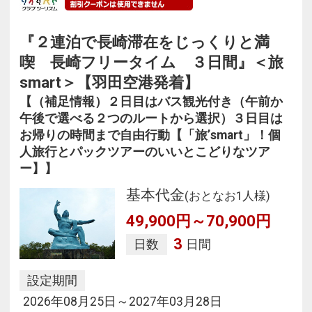
『２連泊で長崎滞在をじっくりと満
喫 長崎フリータイム ３日間』＜旅
smart＞【羽田空港発着】
【（補足情報）２日目はバス観光付き（午前か
午後で選べる２つのルートから選択）３日目は
お帰りの時間まで自由行動【「旅’smart」！個
人旅行とパックツアーのいいとこどりなツア
ー】】
基本代金
(おとなお1人様)
49,900円～70,900円
3
日数
日間
設定期間
2026年08月25日～2027年03月28日