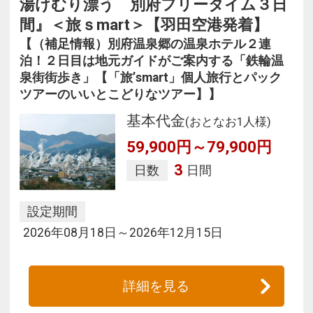
湯けむり漂う 別府フリータイム３日
間』＜旅ｓmart＞【羽田空港発着】
【（補足情報）別府温泉郷の温泉ホテル２連
泊！２日目は地元ガイドがご案内する「鉄輪温
泉街街歩き」【「旅’smart」個人旅行とパック
ツアーのいいとこどりなツアー】】
基本代金
(おとなお1人様)
59,900円～79,900円
3
日数
日間
設定期間
2026年08月18日～2026年12月15日
詳細を見る