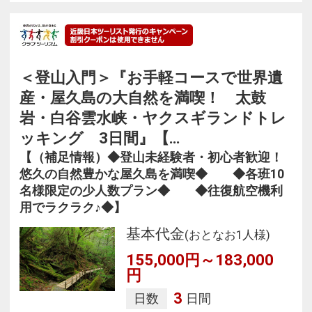
＜登山入門＞『お手軽コースで世界遺
産・屋久島の大自然を満喫！ 太鼓
岩・白谷雲水峡・ヤクスギランドトレ
ッキング 3日間』【…
【（補足情報）◆登山未経験者・初心者歓迎！
悠久の自然豊かな屋久島を満喫◆ ◆各班10
名様限定の少人数プラン◆ ◆往復航空機利
用でラクラク♪◆】
基本代金
(おとなお1人様)
155,000円～183,000
円
3
日数
日間