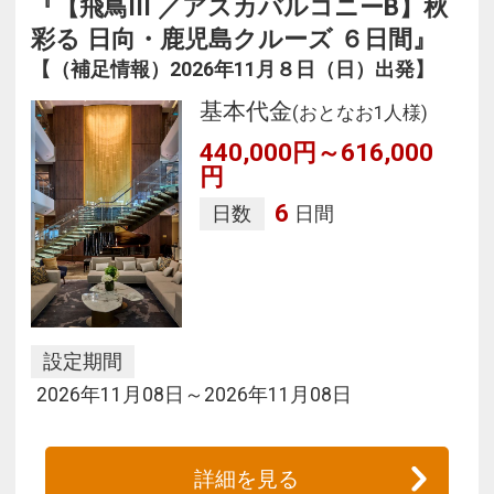
『【飛鳥III ／アスカバルコニーB】秋
彩る 日向・鹿児島クルーズ ６日間』
【（補足情報）2026年11月８日（日）出発】
基本代金
(おとなお1人様)
440,000円～616,000
円
6
日数
日間
設定期間
2026年11月08日～2026年11月08日
詳細を見る