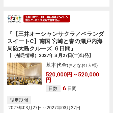
『【三井オーシャンサクラ／ベランダ
スイートC】南国 宮崎と春の瀬戸内海
周防大島クルーズ ６日間』
【（補足情報）2027年３月27日(土)出発】
基本代金
(おとなお1人様)
520,000円～520,000
円
6
日数
日間
設定期間
2027年03月27日～2027年03月27日