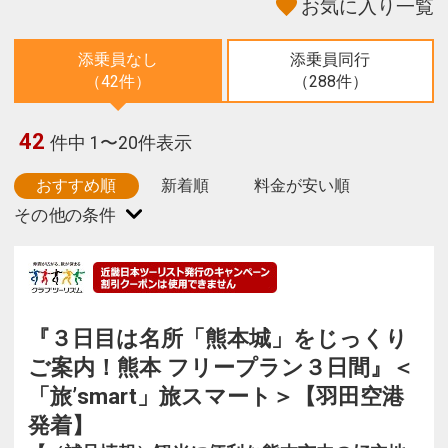
お気に入り一覧
添乗員なし
添乗員同行
（42件）
（288件）
42
件中 1〜20件表示
おすすめ順
新着順
料金が安い順
『３日目は名所「熊本城」をじっくり
ご案内！熊本 フリープラン３日間』＜
「旅’smart」旅スマート＞【羽田空港
発着】