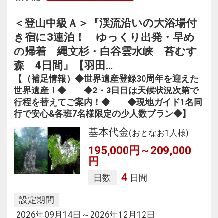
＜登山中級Ａ＞『渓流沿いの大浴場付
き宿に3連泊！ ゆっくり出発・早め
の帰着 縄文杉・白谷雲水峡 苔むす
森 4日間』【羽田…
【（補足情報）◆世界遺産登録30周年を迎えた
世界遺産！◆ ◆2・3日目は天候状況次第で
行程を替えてご案内！◆ ◆現地ガイド1名同
行で安心&各班7名様限定の少人数プラン◆】
基本代金
(おとなお1人様)
195,000円～209,000
円
4
日数
日間
設定期間
2026年09月14日～2026年12月12日