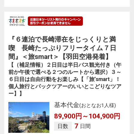
『６連泊で長崎滞在をじっくりと満
喫 長崎たっぷりフリータイム７日
間』＜旅smart＞【羽田空港発着】
【（補足情報）２日目は半日バス観光付き（午
前か午後で選べる２つのルートから選択）３～
６日目は自由行動をお楽しみ【「旅’smart」！
個人旅行とパックツアーのいいとこどりなツア
ー】】
基本代金
(おとなお1人様)
89,900円～104,900円
7
日数
日間