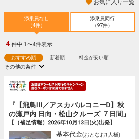
お気に入り一覧
添乗員なし
添乗員同行
（4件）
（97件）
4
件中 1〜4件表示
おすすめ順
新着順
料金が安い順
『【飛鳥III／アスカバルコニーD】秋
の瀬戸内 日向・松山クルーズ ７日間』
【（補足情報）2026年10月13日(火)出発】
基本代金
(おとなお1人様)