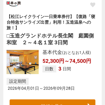
【松江レイクライン一日乗車券付】【復路「寝
台特急サンライズ出雲」利用！玉造温泉への
旅！】
□玉造グランドホテル長生閣 庭園側
和室 ２～４名１室 3日間
基本代金
(おとなお1人様)
52,300円～74,500円
3
日数
日間
設定期間
2026年04月01日～2026年09月28日