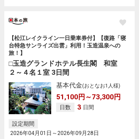
【松江レイクライン一日乗車券付】【復路「寝
台特急サンライズ出雲」利用！玉造温泉への
旅！】
□玉造グランドホテル長生閣 和室
２～４名１室 3日間
基本代金
(おとなお1人様)
51,100円～73,300円
3
日数
日間
設定期間
2026年04月01日～2026年09月28日