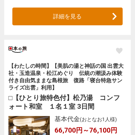
詳細を見る
【わたしの時間】【美肌の湯と神話の国 出雲大
社・玉造温泉・松江めぐり 伝統の潮汲み体験
付き自由気ままな島根旅 復路「寝台特急サン
ライズ出雲」利用】
□【ひとり旅特色付】松乃湯 コンフ
ォート和室 １名１室 3日間
基本代金
(おとなお1人様)
66,700円～76,100円