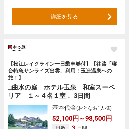
詳細を見る
【松江レイクライン一日乗車券付】【往路「寝
台特急サンライズ出雲」利用！玉造温泉への
旅！】
□曲水の庭 ホテル玉泉 和室スーペ
リア １～４名１室． 3日間
基本代金
(おとなお1人様)
52,100円～98,500円
3
日数
日間