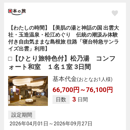
【わたしの時間】【美肌の湯と神話の国 出雲大
社・玉造温泉・松江めぐり 伝統の潮汲み体験
付き自由気ままな島根旅 往路「寝台特急サンラ
イズ出雲」利用】
□【ひとり旅特色付】松乃湯 コンフ
ォート和室 １名１室 3日間
基本代金
(おとなお1人様)
66,700円～76,100円
3
日数
日間
設定期間
2026年04月01日～2026年09月27日