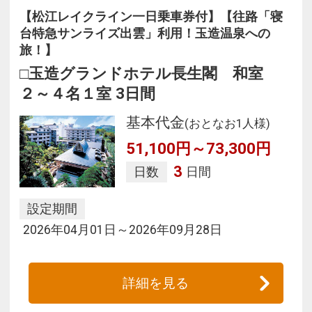
【松江レイクライン一日乗車券付】【往路「寝
台特急サンライズ出雲」利用！玉造温泉への
旅！】
□玉造グランドホテル長生閣 和室
２～４名１室 3日間
基本代金
(おとなお1人様)
51,100円～73,300円
3
日数
日間
設定期間
2026年04月01日～2026年09月28日
詳細を見る