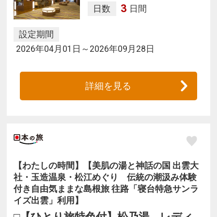
3
日数
日間
設定期間
2026年04月01日～2026年09月28日
詳細を見る
【わたしの時間】【美肌の湯と神話の国 出雲大
社・玉造温泉・松江めぐり 伝統の潮汲み体験
付き自由気ままな島根旅 往路「寝台特急サンラ
イズ出雲」利用】
□【ひとり旅特色付】松乃湯 レディ