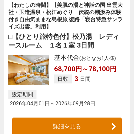
【わたしの時間】【美肌の湯と神話の国 出雲大
社・玉造温泉・松江めぐり 伝統の潮汲み体験
付き自由気ままな島根旅 復路「寝台特急サンラ
イズ出雲」利用】
□【ひとり旅特色付】松乃湯 レディ
ースルーム １名１室 3日間
基本代金
(おとなお1人様)
68,700円～78,100円
3
日数
日間
設定期間
2026年04月01日～2026年09月28日
詳細を見る