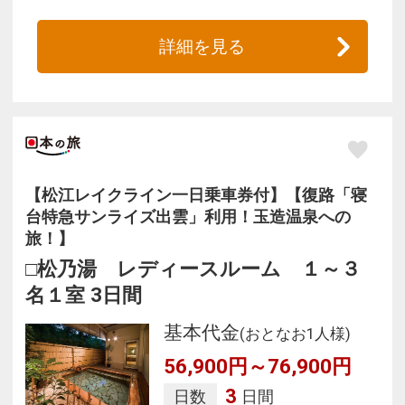
詳細を見る
【松江レイクライン一日乗車券付】【復路「寝
台特急サンライズ出雲」利用！玉造温泉への
旅！】
□松乃湯 レディースルーム １～３
名１室 3日間
基本代金
(おとなお1人様)
56,900円～76,900円
3
日数
日間