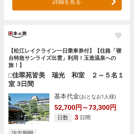
詳細を見る
【松江レイクライン一日乗車券付】【往路「寝
台特急サンライズ出雲」利用！玉造温泉への
旅！】
□佳翠苑皆美 瑞光 和室 ２～５名１
室 3日間
基本代金
(おとなお1人様)
52,700円～73,300円
3
日数
日間
設定期間