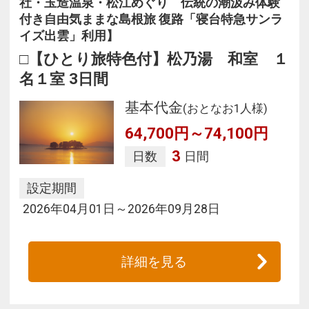
社・玉造温泉・松江めぐり 伝統の潮汲み体験
付き自由気ままな島根旅 復路「寝台特急サンラ
イズ出雲」利用】
□【ひとり旅特色付】松乃湯 和室 １
名１室 3日間
基本代金
(おとなお1人様)
64,700円～74,100円
3
日数
日間
設定期間
2026年04月01日～2026年09月28日
詳細を見る