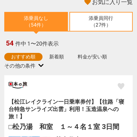
お気に入り一覧
添乗員なし
添乗員同行
（54件）
（27件）
54
件中 1〜20件表示
おすすめ順
新着順
料金が安い順
【松江レイクライン一日乗車券付】【往路「寝
台特急サンライズ出雲」利用！玉造温泉への
旅！】
□松乃湯 和室 １～４名１室 3日間