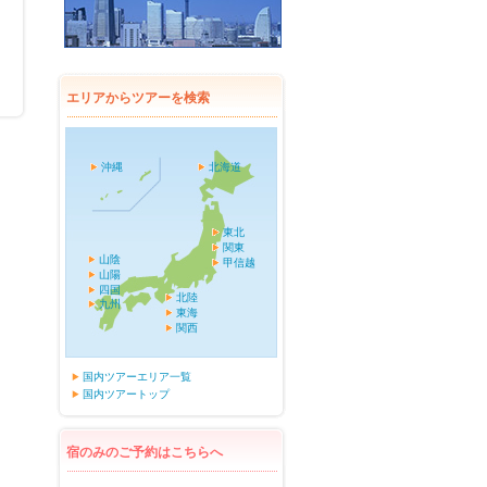
エリアからツアーを検索
沖縄
北海道
東北
関東
山陰
甲信越
山陽
四国
北陸
九州
東海
関西
国内ツアーエリア一覧
国内ツアートップ
宿のみのご予約はこちらへ