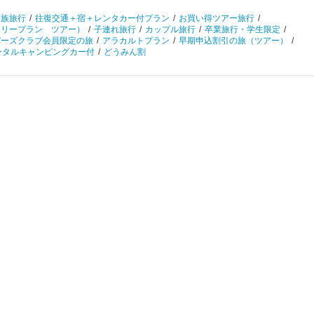
家族旅行
/
往復交通＋宿＋レンタカー付プラン
/
お買い得ツアー旅行
/
フリープラン ツアー）
/
子連れ旅行
/
カップル旅行
/
卒業旅行・学生限定
/
バーズクラブ会員限定の旅
/
アラカルトプラン
/
早期申込割引の旅（ツアー）
/
ンタルキャンピングカー付
/
どうみん割