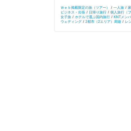
Ｗｅｂ掲載限定の旅（ツアー）
/
一人旅
/
ビジネス・出張
/
日帰り旅行
/
個人旅行（
女子旅
/
ホテルで選ぶ国内旅行
/
KNTメン
ウェディング
/
2都市（2エリア）周遊
/
レ