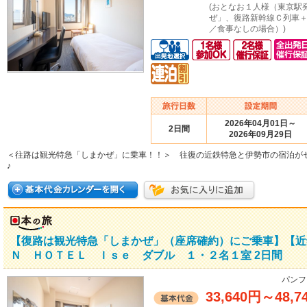
(おとなお１人様（東京駅
ぜ」、復路新幹線Ｃ列車
／食事なしの場合）)
2026年04月01日～
2日間
2026年09月29日
＜往路は観光特急「しまかぜ」に乗車！！＞ 往復の近鉄特急と伊勢市の宿泊が
♪
【復路は観光特急「しまかぜ」（座席確約）にご乗車】【近
Ｎ ＨＯＴＥＬ Ｉｓｅ ダブル １・２名１室 2日間
パンフ
33,640円
～
48,7