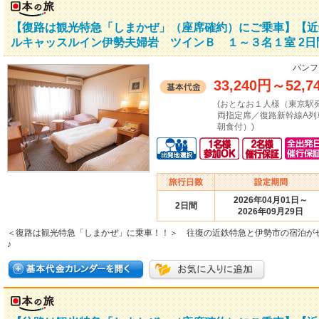
【復路は観光特急「しまかぜ」（座席確約）にご乗車】【近
ルキャッスルイン伊勢夫婦岩 ツインＢ １～３名１室 2日
パンフ
33,240円
～
52,7
(おとなお１人様（東京駅
両指定席／復路新幹線A列
朝食付）)
2026年04月01日～
2日間
2026年09月29日
＜復路は観光特急「しまかぜ」に乗車！！＞ 往復の近鉄特急と伊勢市の宿泊が
♪