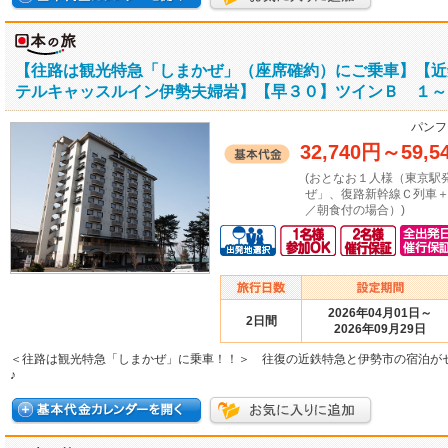
【往路は観光特急「しまかぜ」（座席確約）にご乗車】【近
テルキャッスルイン伊勢夫婦岩】【早３０】ツインＢ １～３
パンフ
32,740円
～
59,5
(おとなお１人様（東京駅
ぜ」、復路新幹線Ｃ列車
／朝食付の場合）)
2026年04月01日～
2日間
2026年09月29日
＜往路は観光特急「しまかぜ」に乗車！！＞ 往復の近鉄特急と伊勢市の宿泊が
♪