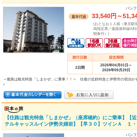
パンフ
33,540円
～
51,3
(おとなお１人様（東京駅
両指定席／復路新幹線A列
朝食付）)
2026年04月01日～
2日間
2026年09月29日
＜復路は観光特急「しまかぜ」に乗車！！＞ 往復の近鉄特急と伊勢市の宿泊が
♪
【往路は観光特急「しまかぜ」（座席確約）にご乗車】【近
テルキャッスルイン伊勢夫婦岩】【早３０】ツインＡ １・２
パンフ