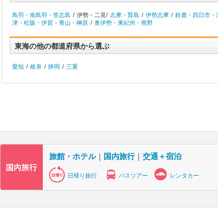
鳥羽・南鳥羽・答志島
/
伊勢・二見/
志摩・賢島
/
伊勢志摩
/
鈴鹿・四日市・
津・松阪・伊賀・青山・榊原
/
奥伊勢・東紀州・熊野
東海の他の都道府県から選ぶ
愛知
/
岐阜
/
静岡
/
三重
旅館・ホテル
｜
国内旅行
｜
交通＋宿泊
日帰り旅行
バスツアー
レンタカー