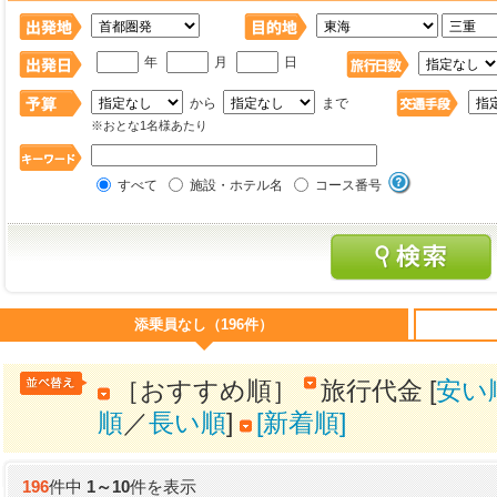
年
月
日
から
まで
※おとな1名様あたり
すべて
施設・ホテル名
コース番号
添乗員なし（196件）
［おすすめ順］
旅行代金 [
安い
順
／
長い順
]
[新着順]
196
件中
1
～
10
件を表示