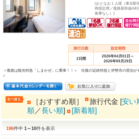
(おとなお１人様（東京駅
両指定席／復路新幹線A列
食事なし）)
2026年04月01日～
2日間
2026年09月29日
＜復路は観光特急「しまかぜ」に乗車！！＞ 往復の近鉄特急と伊勢市の宿泊が
♪
［おすすめ順］
旅行代金 [
安い
順
／
長い順
]
[新着順]
196
件中
1
～
10
件を表示