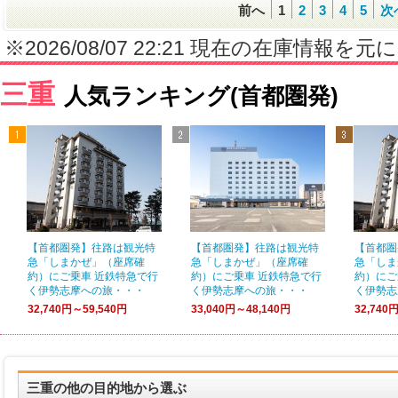
前へ
1
2
3
4
5
次
※2026/08/07 22:21 現在の在庫情
三重
人気ランキング(首都圏発)
【首都圏発】往路は観光特
【首都圏発】往路は観光特
【首都圏
急「しまかぜ」（座席確
急「しまかぜ」（座席確
急「しま
約）にご乗車 近鉄特急で行
約）にご乗車 近鉄特急で行
約）にご
く伊勢志摩への旅・・・
く伊勢志摩への旅・・・
く伊勢志
32,740円～59,540円
33,040円～48,140円
32,740
三重の他の目的地から選ぶ