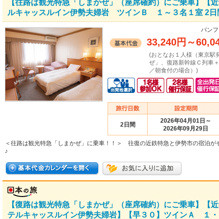
【往路は観光特急「しまかぜ」（座席確約）にご乗車】【近
ルキャッスルイン伊勢夫婦岩 ツインＢ １～３名１室 2日
パンフ
33,240円
～
60,0
(おとなお１人様（東京駅
ぜ」、復路新幹線Ｃ列車
／朝食付の場合）)
2026年04月01日～
2日間
2026年09月29日
＜往路は観光特急「しまかぜ」に乗車！！＞ 往復の近鉄特急と伊勢市の宿泊が
♪
【復路は観光特急「しまかぜ」（座席確約）にご乗車】【近
テルキャッスルイン伊勢夫婦岩】【早３０】ツインＡ １・２