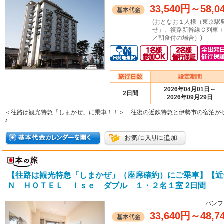
33,540円
～
58,0
(おとなお１人様（東京駅
ぜ」、復路新幹線Ｃ列車
／朝食付の場合）)
2026年04月01日～
2日間
2026年09月29日
＜往路は観光特急「しまかぜ」に乗車！！＞ 往復の近鉄特急と伊勢市の宿泊が
♪
【往路は観光特急「しまかぜ」（座席確約）にご乗車】【近
Ｎ ＨＯＴＥＬ Ｉｓｅ ダブル １・２名１室 2日間
パンフ
33,640円
～
48,7