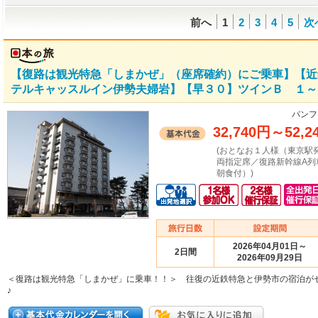
前へ
1
2
3
4
5
次
【復路は観光特急「しまかぜ」（座席確約）にご乗車】【近
テルキャッスルイン伊勢夫婦岩】【早３０】ツインＢ １～３
パンフ
32,740円
～
52,2
(おとなお１人様（東京駅
両指定席／復路新幹線A列
朝食付）)
2026年04月01日～
2日間
2026年09月29日
＜復路は観光特急「しまかぜ」に乗車！！＞ 往復の近鉄特急と伊勢市の宿泊が
♪