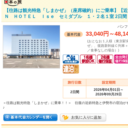
【往路は観光特急「しまかぜ」（座席確約）にご乗車】【近
Ｎ ＨＯＴＥＬ Ｉｓｅ セミダブル １・２名１室 2日間
パンフ
33,040円
～
48,1
(おとなお１人様（東京駅
ぜ」、復路新幹線Ｃ列車
／食事なしの場合）)
2026年04月01日～
2日間
2026年09月29日
＜往路は観光特急「しまかぜ」に乗車！！＞ 往復の近鉄特急と伊勢市の宿泊が
♪