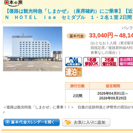
【復路は観光特急「しまかぜ」（座席確約）にご乗車】【近
Ｎ ＨＯＴＥＬ Ｉｓｅ セミダブル １・２名１室 2日間
パンフ
33,040円
～
48,1
(おとなお１人様（東京駅
両指定席／復路新幹線A列
食事なしの場合）)
2026年04月01日～
2日間
2026年09月29日
＜復路は観光特急「しまかぜ」に乗車！！＞ 往復の近鉄特急と伊勢市の宿泊が
♪