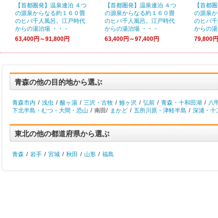
【首都圏発】温泉連泊 ４つ
【首都圏発】温泉連泊 ４つ
【首都圏
の源泉からなる約１６０畳
の源泉からなる約１６０畳
の源泉か
のヒバ千人風呂。江戸時代
のヒバ千人風呂。江戸時代
のヒバ千
からの湯治場 ・・・
からの湯治場 ・・・
からの湯
63,400円～91,800円
63,400円～97,400円
79,800
青森の他の目的地から選ぶ
青森市内
/
浅虫
/
酸ヶ湯
/
三沢・古牧
/
鯵ヶ沢
/
弘前
/
青森・十和田湖
/
八
下北半島・むつ・大間・恐山
/
南田/
まかど
/
五所川原・津軽半島
/
深浦・十
東北の他の都道府県から選ぶ
青森
/
岩手
/
宮城
/
秋田
/
山形
/
福島